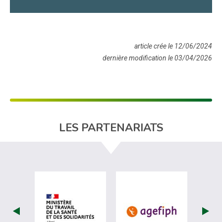
article crée le 12/06/2024
dernière modification le 03/04/2026
LES PARTENARIATS
visiter les site de Ministère du travail (
visiter les si