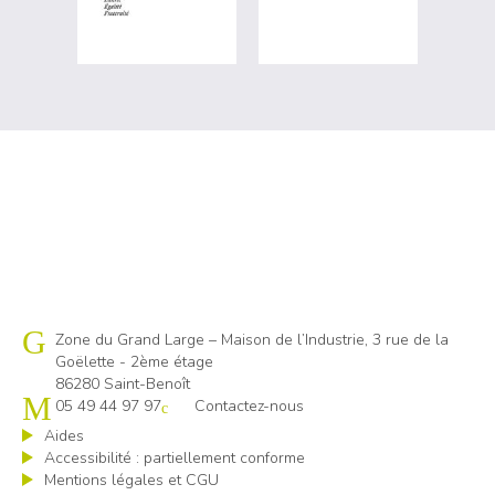
Cap emploi 86
Zone du Grand Large – Maison de l’Industrie, 3 rue de la
Goëlette - 2ème étage
86280 Saint-Benoît
05 49 44 97 97
Contactez-nous
Aides
Accessibilité : partiellement conforme
Mentions légales et CGU