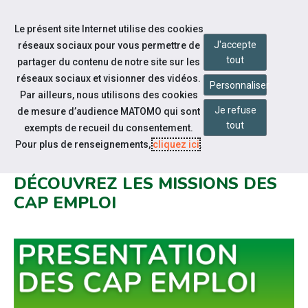
Accéder à notre page Facebook
Accéder à notre page Youtube
Accéder à notre page Linkedin
Aller à la navigation
Le présent site Internet utilise des cookies
Aller au contenu
J'accepte
réseaux sociaux pour vous permettre de
tout
partager du contenu de notre site sur les
réseaux sociaux et visionner des vidéos.
Personnaliser
Par ailleurs, nous utilisons des cookies
Je refuse
de mesure d’audience MATOMO qui sont
Qui sommes-nous ?
tout
exempts de recueil du consentement.
VOUS ÊTES UNE PERSONNE EN
Pour plus de renseignements,
cliquez ici
.
SITUATION DE HANDICAP ?
DÉCOUVREZ LES MISSIONS DES
CAP EMPLOI