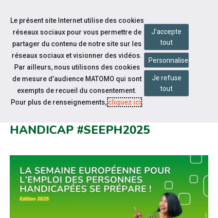
Accéder à notre page Facebook
Accéder à notre page Youtube
Accéder à notre page Linkedin
Aller à la navigation
Le présent site Internet utilise des cookies
Aller au contenu
J'accepte
réseaux sociaux pour vous permettre de
tout
partager du contenu de notre site sur les
réseaux sociaux et visionner des vidéos.
Personnaliser
Par ailleurs, nous utilisons des cookies
Je refuse
de mesure d’audience MATOMO qui sont
Notre actualité
tout
exempts de recueil du consentement.
SEMAINE POUR L'EMPLOI DES
Pour plus de renseignements,
cliquez ici
.
PERSONNES EN SITUATION DE
HANDICAP #SEEPH2025