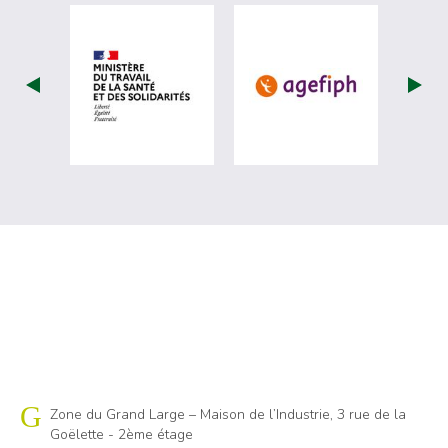
visiter les site de Ministère du travail (
visiter les si
Cap emploi 86
Zone du Grand Large – Maison de l’Industrie, 3 rue de la
Goëlette - 2ème étage