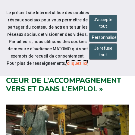
Accéder à notre page Facebook
Accéder à notre page Youtube
Accéder à notre page Linkedin
Aller à la navigation
Le présent site Internet utilise des cookies
Aller au contenu
J'accepte
réseaux sociaux pour vous permettre de
tout
partager du contenu de notre site sur les
réseaux sociaux et visionner des vidéos.
Personnaliser
Par ailleurs, nous utilisons des cookies
Je refuse
de mesure d’audience MATOMO qui sont
Notre actualité
tout
exempts de recueil du consentement.
SEEPH - VIDÉO 3 SUR LA
Pour plus de renseignements,
cliquez ici
.
THÉMATIQUE « L’INNOVATION AU
CŒUR DE L’ACCOMPAGNEMENT
VERS ET DANS L’EMPLOI. »