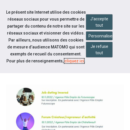
Accéder à notre page Facebook
Accéder à notre page Youtube
Accéder à notre page Linkedin
Aller à la navigation
Le présent site Internet utilise des cookies
Aller au contenu
J'accepte
réseaux sociaux pour vous permettre de
tout
partager du contenu de notre site sur les
réseaux sociaux et visionner des vidéos.
Personnaliser
Par ailleurs, nous utilisons des cookies
Je refuse
de mesure d’audience MATOMO qui sont
Notre actualité
tout
exempts de recueil du consentement.
NOTRE PROGRAMME DE LA
Pour plus de renseignements,
cliquez ici
.
SEEPH 2022