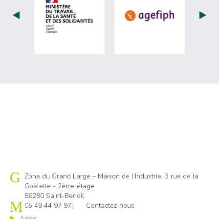
visiter les site de Ministère du travail (
visiter les si
Cap emploi 86
Zone du Grand Large – Maison de l’Industrie, 3 rue de la
Goëlette - 2ème étage
86280 Saint-Benoît
05 49 44 97 97
Contactez-nous
Aides